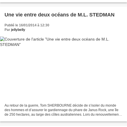
Une vie entre deux océans de M.L. STEDMAN
Publié le 16/01/2014 à 12:30
Par
jellybelly
Au retour de la guerre, Tom SHERBOURNE décide de s’isoler du monde
des hommes et d’assurer le gardiennage du phare de Janus Rock, une île
de 250 hectares, au large des côtes australiennes. Lors du renouvellement
de ses contrats, il passe quelques jours...