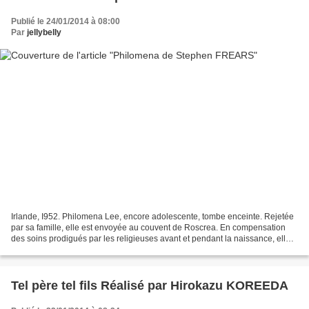
Publié le 24/01/2014 à 08:00
Par
jellybelly
Irlande, I952. Philomena Lee, encore adolescente, tombe enceinte. Rejetée
par sa famille, elle est envoyée au couvent de Roscrea. En compensation
des soins prodigués par les religieuses avant et pendant la naissance, elle
travaille à la blanchisserie,...
Tel père tel fils Réalisé par Hirokazu KOREEDA