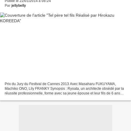
Publié le 22/01/2014 à 08:24
Par
jellybelly
Prix du Jury du Festival de Cannes 2013 Avec Masaharu FUKUYAMA,
Machiko ONO, Lily FRANKY Synopsis : Ryoata, un architecte obsédé par la
réussite professionnelle, forme avec sa jeune épouse et leur fils de 6 ans
une famille idéale. Tous ses repères volent...