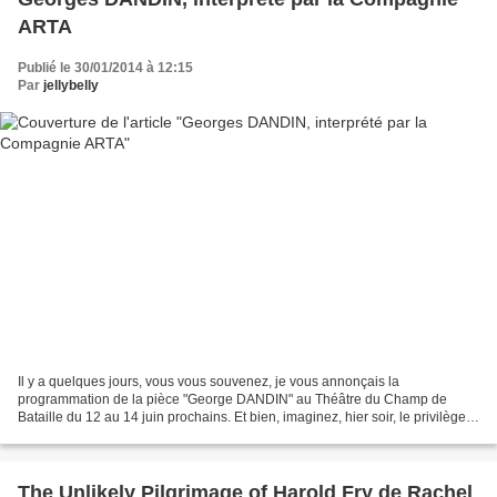
ARTA
Publié le 30/01/2014 à 12:15
Par
jellybelly
Il y a quelques jours, vous vous souvenez, je vous annonçais la
programmation de la pièce "George DANDIN" au Théâtre du Champ de
Bataille du 12 au 14 juin prochains. Et bien, imaginez, hier soir, le privilège
m'a été donné de partager, lors d’une avant-première,...
The Unlikely Pilgrimage of Harold Fry de Rachel