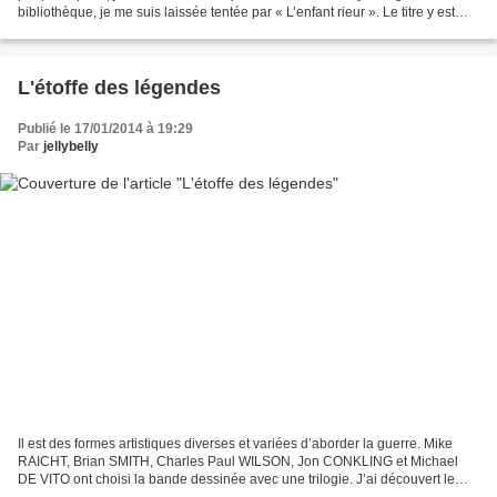
bibliothèque, je me suis laissée tentée par « L’enfant rieur ». Le titre y est
pour beaucoup, je crois. Il m’a fait...
L'étoffe des légendes
Publié le 17/01/2014 à 19:29
Par
jellybelly
Il est des formes artistiques diverses et variées d’aborder la guerre. Mike
RAICHT, Brian SMITH, Charles Paul WILSON, Jon CONKLING et Michael
DE VITO ont choisi la bande dessinée avec une trilogie. J’ai découvert le
premier tome : « L’obscur » avec beaucoup...