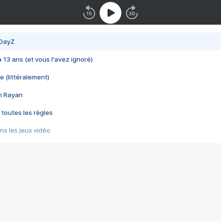
 DayZ
 a 13 ans (et vous l'avez ignoré)
e (littéralement)
im Rayan
 toutes les règles
s les jeux vidéo
us choquant de Rockstar ? - Le scandale BULLY
e plus moche de Steam
du RÊVE tourne au CAUCHEMAR
pendant 8 heures
it… à tort