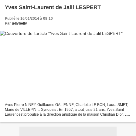
Yves Saint-Laurent de Jalil LESPERT
Publié le 16/01/2014 à 08:10
Par
jellybelly
Avec Pierre NINEY, Guillaume GALIENNE, Charlotte LE BON, Laura SMET,
Marie de VILLEPIN… Synopsis : En 1957, à tout juste 21 ans, Yves Saint
Laurent est propulsé à la direction artistique de la maison Christian Dior. Le
jeune créateur présente sa première...