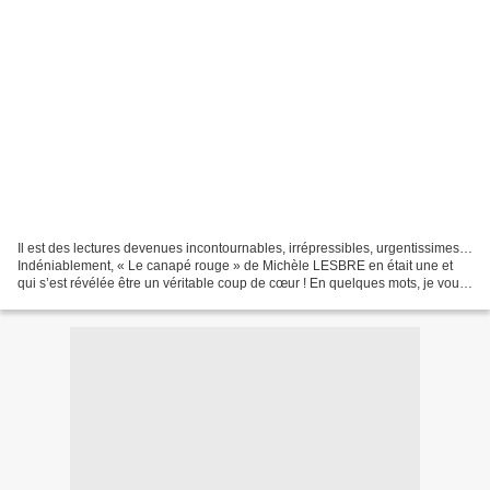
Il est des lectures devenues incontournables, irrépressibles, urgentissimes…
Indéniablement, « Le canapé rouge » de Michèle LESBRE en était une et
qui s’est révélée être un véritable coup de cœur ! En quelques mots, je vous
explique : Un jour, au gré...