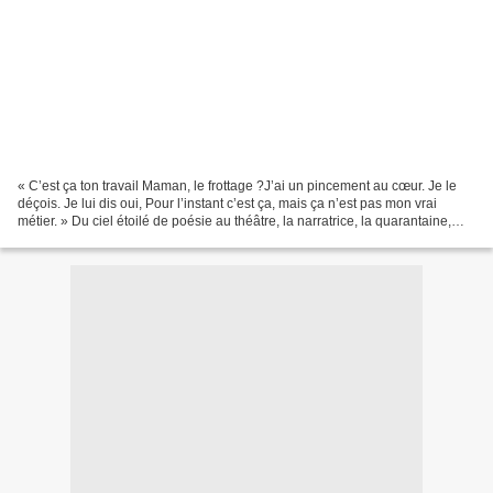
« C’est ça ton travail Maman, le frottage ?J’ai un pincement au cœur. Je le
déçois. Je lui dis oui, Pour l’instant c’est ça, mais ça n’est pas mon vrai
métier. » Du ciel étoilé de poésie au théâtre, la narratrice, la quarantaine,
tombe dans la sordide...