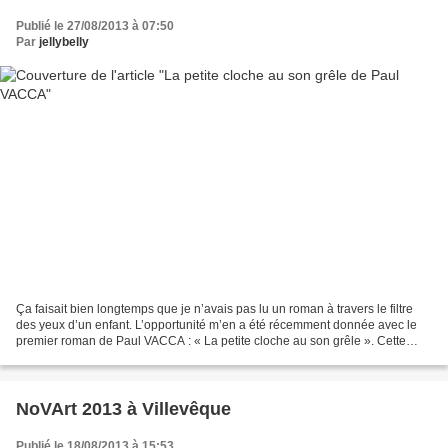
Publié le 27/08/2013 à 07:50
Par
jellybelly
Ça faisait bien longtemps que je n’avais pas lu un roman à travers le filtre
des yeux d’un enfant. L’opportunité m’en a été récemment donnée avec le
premier roman de Paul VACCA : « La petite cloche au son grêle ». Cette
petite cloche, c’est celle qui...
NoVArt 2013 à Villevêque
Publié le 18/08/2013 à 15:53