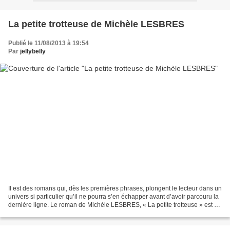
La petite trotteuse de Michèle LESBRES
Publié le 11/08/2013 à 19:54
Par
jellybelly
Il est des romans qui, dès les premières phrases, plongent le lecteur dans un
univers si particulier qu’il ne pourra s’en échapper avant d’avoir parcouru la
dernière ligne. Le roman de Michèle LESBRES, « La petite trotteuse » est de
ceux-là ! Alors, une...