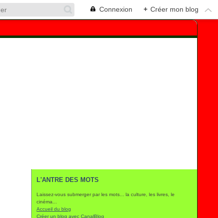
Connexion
+
Créer mon blog
L'ANTRE DES MOTS
Laissez-vous submerger par les mots... la culture, les livres, le
cinéma...
Accueil du blog
Créer un blog avec CanalBlog