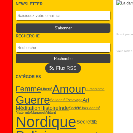
NEWSLETTER
Posté par je
RECHERCHE
Vous aimez
Flux RSS
CATÉGORIES
Amour
Femme
Liberté
Humanisme
Guerre
Art
Solidarité
Esclavage
Méditation
Histoire
Inde
Société
Jazz
Identité
Maternité
Mariage
Militant
Nordique
Secret
BD