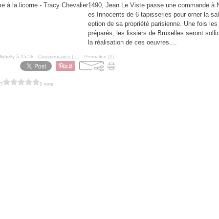
1490, Jean Le Viste passe une commande à N
es Innocents de 6 tapisseries pour orner la sal
eption de sa propriété parisienne. Une fois le
préparés, les lissiers de Bruxelles seront solli
la réalisation de ces oeuvres....
llybelly à 15:58 -
Commentaires [
…
]
- Permalien [
#
]
 ?
0 vote