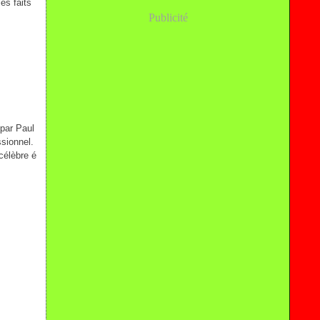
es faits
Publicité
 par Paul
sionnel.
célèbre é