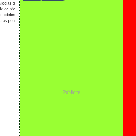
icolas d
le de réc
s modèles
cités pour
Publicité