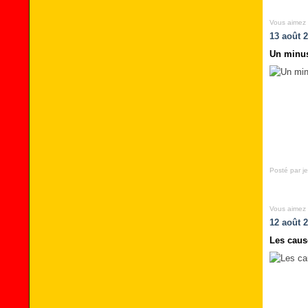
Vous aimez
13 août 
Un minus
Posté par je
Vous aimez
12 août 
Les caus