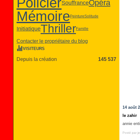
Policier
Opéra
Souffrance
Mémoire
Peinture
Solitude
Thriller
Initiatique
Famille
Contacter le propriétaire du blog
VISITEURS
Depuis la création
145 537
14 août 
le zahir
annie ent
Posté par je