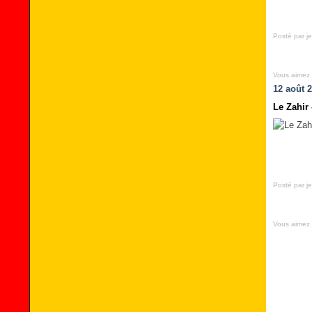
Posté par je
Vous aimez
12 août 
Le Zahir
Posté par je
Vous aimez