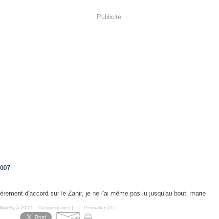
Publicité
2007
ièrement d'accord sur le Zahir, je ne l'ai même pas lu jusqu'au bout. marie
llybelly à 20:05 -
Commentaires [
…
]
- Permalien [
#
]