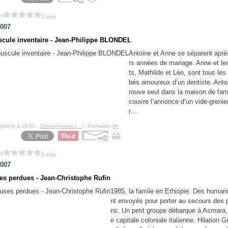
 ?
0 vote
2007
cule inventaire - Jean-Philippe BLONDEL
Antoine et Anne se séparent aprè
rs années de mariage. Anne et le
ts, Mathilde et Léo, sont tous les
bés amoureux d’un dentiste. Anto
rouve seul dans la maison de fami
couvre l’annonce d’un vide-grenie
r....
llybelly à 19:20 -
Commentaires [
…
]
- Permalien [
#
]
 ?
0 vote
2007
es perdues - Jean-Christophe Rufin
1985, la famile en Ethiopie. Des humani
nt envoyés pour porter au secours des 
ns. Un petit groupe débarque à Asmara,
e capitale coloniale italienne. Hilarion Gr