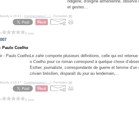
ndigène, d'origine arménienne, observe l
et gestes...
llybelly à 19:41 -
Commentaires [
…
]
- Permalien [
#
]
 ?
0 vote
2007
 - Paulo Coelho
Le zahir comporte plusieurs définitions, celle qui est retenue
o Coelho pour ce roman correspond à quelque chose d’obses
Esther, journaliste, correspondante de guerre et femme d’un 
crivain brésilien, disparaît du jour au lendemain,...
llybelly à 19:17 -
Commentaires [
…
]
- Permalien [
#
]
 ?
0 vote