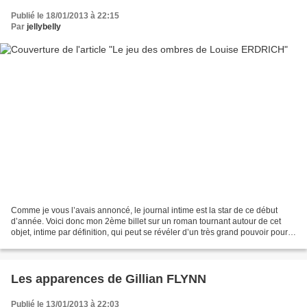
Publié le 18/01/2013 à 22:15
Par
jellybelly
Comme je vous l’avais annoncé, le journal intime est la star de ce début
d’année. Voici donc mon 2ème billet sur un roman tournant autour de cet
objet, intime par définition, qui peut se révéler d’un très grand pouvoir pour
ceux qui osent en franchir...
Les apparences de Gillian FLYNN
Publié le 13/01/2013 à 22:03