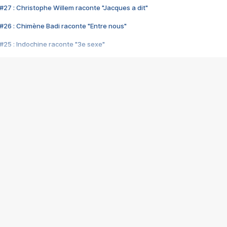
#27 : Christophe Willem raconte "Jacques a dit"
#26 : Chimène Badi raconte "Entre nous"
#25 : Indochine raconte "3e sexe"
#24 : Zaho raconte "C'est chelou"
#23 : Patrick Bruel raconte "Au café des délices"
#22 : Kyo raconte "Le chemin"
#21 : Nolwenn Leroy raconte "Cassé"
#20 : Patrick Hernandez raconte "Born to be alive"
#19 : Lorie raconte "Près de moi"
#18 : Michael Jones raconte "A nos actes manqués" (avec Jean-Jacque
#17 : Khaled raconte "Aïcha"
#16 : Corneille raconte "Parce qu'on vient de loin"
#15 : Indochine raconte "L'aventurier"