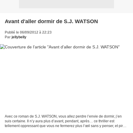
Avant d'aller dormir de S.J. WATSON
Publié le 06/09/2012 à 22:23
Par
jellybelly
Avec ce roman de S.J. WATSON, vous allez perdre l’envie de dormir, j’en
suis certaine. Il n’y aura plus d’avant, pendant, après… ce thriller est
tellement oppressant que vous ne fermerez plus l’œil sans y penser, et pire
encore sera votre réveil ! Imaginez...