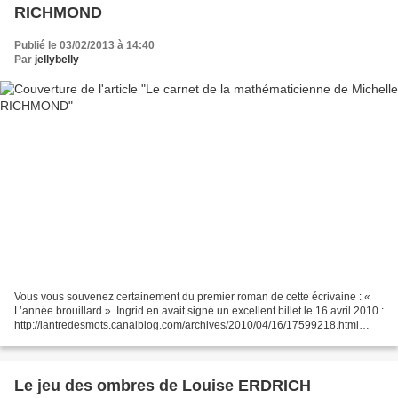
RICHMOND
Publié le 03/02/2013 à 14:40
Par
jellybelly
Vous vous souvenez certainement du premier roman de cette écrivaine : «
L’année brouillard ». Ingrid en avait signé un excellent billet le 16 avril 2010 :
http://lantredesmots.canalblog.com/archives/2010/04/16/17599218.html
Nous avions ensuite été plusieurs...
Le jeu des ombres de Louise ERDRICH