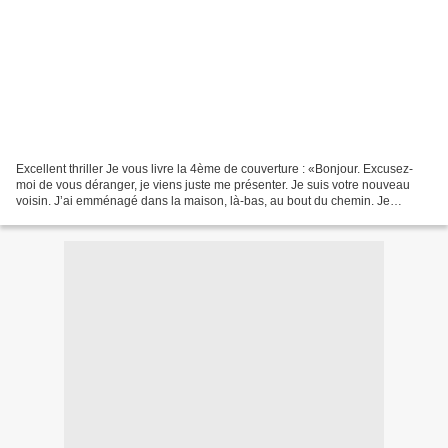
Excellent thriller Je vous livre la 4ème de couverture : «Bonjour. Excusez-
moi de vous déranger, je viens juste me présenter. Je suis votre nouveau
voisin. J’ai emménagé dans la maison, là-bas, au bout du chemin. Je
m’appelle Martin.– Ah? Martin, vous...