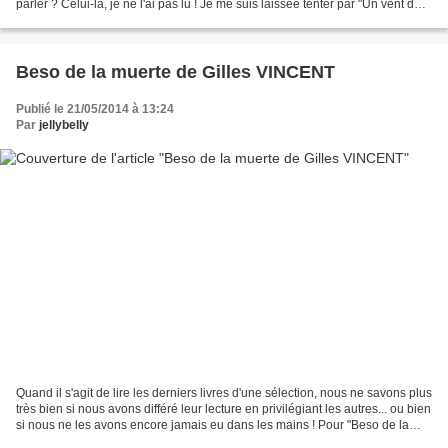
parler ? Celui-là, je ne l'ai pas lu ! Je me suis laissée tenter par "Un vent de
cendres", roman encensé...
Beso de la muerte de Gilles VINCENT
Publié le 21/05/2014 à 13:24
Par
jellybelly
Quand il s'agit de lire les derniers livres d'une sélection, nous ne savons plus
très bien si nous avons différé leur lecture en privilégiant les autres... ou bien
si nous ne les avons encore jamais eu dans les mains ! Pour "Beso de la
muerte", je ne...