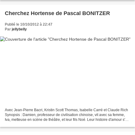
Cherchez Hortense de Pascal BONITZER
Publié le 10/10/2012 à 22:47
Par
jellybelly
Avec Jean-Pierre Bacri, Kristin Scott Thomas, Isabelle Carré et Claude Rich
Synopsis : Damien, professeur de civilisation chinoise, vit avec sa femme,
Iva, metteuse en scène de théâtre, et leur fils Noé. Leur histoire d'amour s'est
enlisée dans une routine...