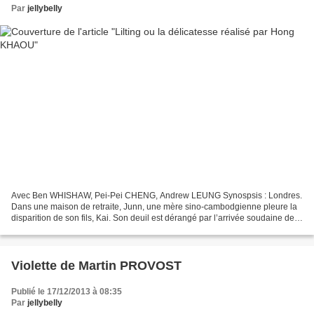
Par
jellybelly
Avec Ben WHISHAW, Pei-Pei CHENG, Andrew LEUNG Synospsis : Londres.
Dans une maison de retraite, Junn, une mère sino-cambodgienne pleure la
disparition de son fils, Kai. Son deuil est dérangé par l’arrivée soudaine de
Richard. Elle ne sait pas ou ne veut...
Violette de Martin PROVOST
Publié le 17/12/2013 à 08:35
Par
jellybelly