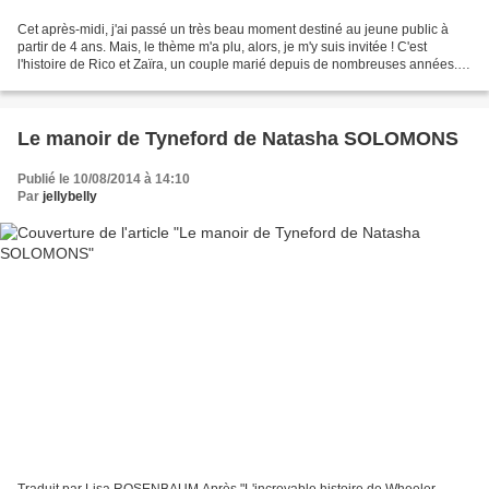
Cet après-midi, j'ai passé un très beau moment destiné au jeune public à
partir de 4 ans. Mais, le thème m'a plu, alors, je m'y suis invitée ! C'est
l'histoire de Rico et Zaïra, un couple marié depuis de nombreuses années.
Ils ont 90 ans et ils n'ont...
Le manoir de Tyneford de Natasha SOLOMONS
Publié le 10/08/2014 à 14:10
Par
jellybelly
Traduit par Lisa ROSENBAUM Après "L'incroyable histoire de Wheeler