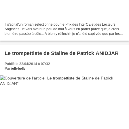
Il s'agit d'un roman sélectionné pour le Prix des InterCE et des Lecteurs
Angevins. Je vais avoir un peu de mal à vous en parler parce que je crois
bien être passée à côté... A bien y réfléchir, je n'ai été captivée que par les
révélations du chapitre...
Le trompettiste de Staline de Patrick ANIDJAR
Publié le 22/04/2014 à 07:32
Par
jellybelly