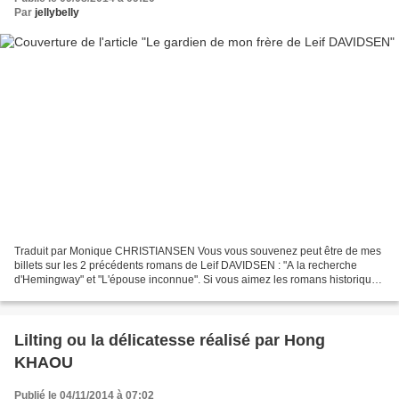
Par
jellybelly
Traduit par Monique CHRISTIANSEN Vous vous souvenez peut être de mes
billets sur les 2 précédents romans de Leif DAVIDSEN : "A la recherche
d'Hemingway" et "L'épouse inconnue". Si vous aimez les romans historiques
et le suspens, vous pouvez à coup sûr...
Lilting ou la délicatesse réalisé par Hong
KHAOU
Publié le 04/11/2014 à 07:02