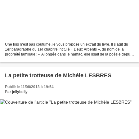
Une fois n’est pas coutume, je vous propose un extrait du livre. Il s’agit du
1er paragraphe du 1er chapitre intitulé « Deux Arpents », du nom de la
propriété familiale : « Allongée dans le hamac, elle lisait de la poésie depuis
plus d’une heure. Ce n’était...
La petite trotteuse de Michèle LESBRES
Publié le 11/08/2013 à 19:54
Par
jellybelly