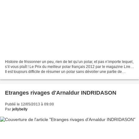
Histoire de frissonner un peu, rien de tel qu’un polar, et pas n’importe lequel,
s’il vous plaît ! Le Prix du meilleur polar français 2012 par le magazine Lire…
Il est toujours difficile de résumer un polar sans dévoiler une partie de
l’intrigue alors...
Etranges rivages d'Arnaldur INDRIDASON
Publié le 12/05/2013 à 09:00
Par
jellybelly