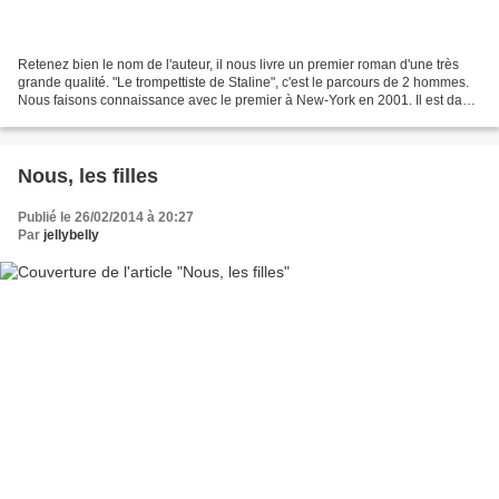
Retenez bien le nom de l'auteur, il nous livre un premier roman d'une très
grande qualité. "Le trompettiste de Staline", c'est le parcours de 2 hommes.
Nous faisons connaissance avec le premier à New-York en 2001. Il est dans
une chambre d'hôpital au...
Nous, les filles
Publié le 26/02/2014 à 20:27
Par
jellybelly