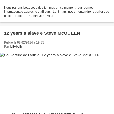
Nous parlons beaucoup des femmes en ce moment, leur journée
internationale approche d’ailleurs ! Le 8 mars, nous n’entendrons parler que
d’elles. Et bien, le Centre Jean Vilar
(http://www.centrejeanvilar.fr/events/nous-les-filles-theatre-exposition-et-
debat)...
12 years a slave e Steve McQUEEN
Publié le 08/02/2014 à 19:33
Par
jellybelly