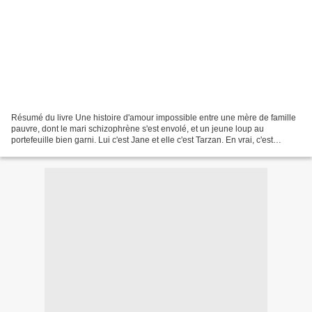
Résumé du livre Une histoire d'amour impossible entre une mère de famille
pauvre, dont le mari schizophrène s'est envolé, et un jeune loup au
portefeuille bien garni. Lui c'est Jane et elle c'est Tarzan. En vrai, c'est
Mariana mais comme elle lui est...