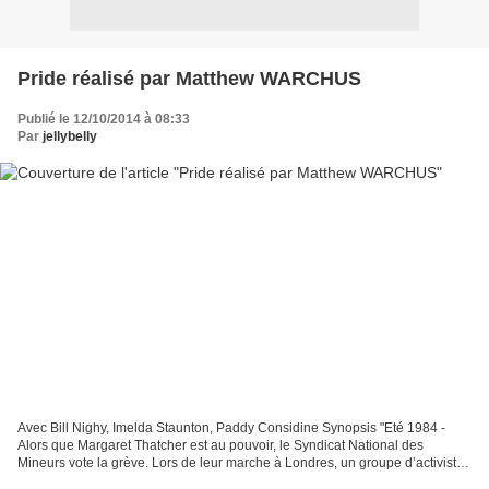
Pride réalisé par Matthew WARCHUS
Publié le 12/10/2014 à 08:33
Par
jellybelly
Avec Bill Nighy, Imelda Staunton, Paddy Considine Synopsis "Eté 1984 -
Alors que Margaret Thatcher est au pouvoir, le Syndicat National des
Mineurs vote la grève. Lors de leur marche à Londres, un groupe d’activistes
gay et lesbien décide de récolter...