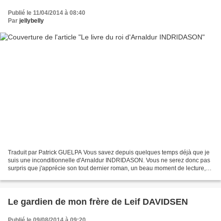
Publié le 11/04/2014 à 08:40
Par
jellybelly
Traduit par Patrick GUELPA Vous savez depuis quelques temps déjà que je
suis une inconditionnelle d'Arnaldur INDRIDASON. Vous ne serez donc pas
surpris que j'apprécie son tout dernier roman, un beau moment de lecture,
d'intrigue, d'histoire aussi... Voici...
Le gardien de mon frère de Leif DAVIDSEN
Publié le 09/08/2014 à 09:20