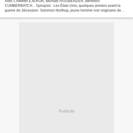
Avec Chiwetel EJIOFOR, Michael FASSBENDER, Benedict
CUMBERBATCH... Synopsis : Les États-Unis, quelques années avant la
guerre de Sécession. Solomon Northup, jeune homme noir originaire de
l’État de New York, est enlevé et vendu comme esclave. Face à la...
Publicité