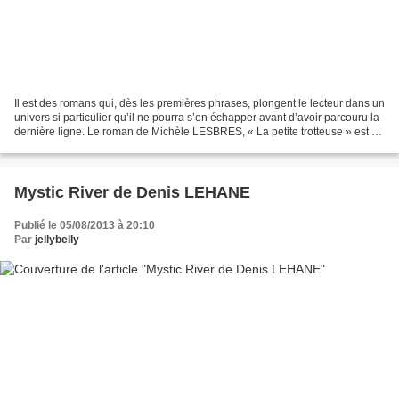
Il est des romans qui, dès les premières phrases, plongent le lecteur dans un
univers si particulier qu’il ne pourra s’en échapper avant d’avoir parcouru la
dernière ligne. Le roman de Michèle LESBRES, « La petite trotteuse » est de
ceux-là ! Alors, une...
Mystic River de Denis LEHANE
Publié le 05/08/2013 à 20:10
Par
jellybelly