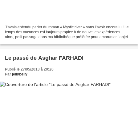
J’avais entendu parler du roman « Mystic river » sans l’avoir encore lu ! Le
temps des vacances est toujours propice à de nouvelles expériences…
alors, petit passage dans ma bibliothèque préférée pour emprunter l’objet
convoité ! Je peux vous assurer...
Le passé de Asghar FARHADI
Publié le 27/05/2013 à 20:20
Par
jellybelly