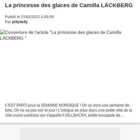
La princesse des glaces de Camilla LÄCKBERG
Publié le 21/02/2011 à 05:00
Par
jellybelly
C'EST PARTI pour la SEMAINE NORDIQUE ! On va vivre une semaine de
folie, On ne va pas voir le jour ! L'intrigue se situe dans une petite ville de la
côte ouest suédoise qui s'appelle FJÄLLBACKA, petite bourgade de
pêcheurs qui s'est transformée au fil...