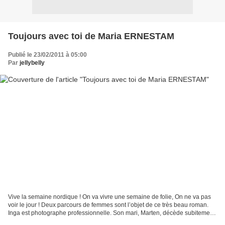
Toujours avec toi de Maria ERNESTAM
Publié le 23/02/2011 à 05:00
Par
jellybelly
Vive la semaine nordique ! On va vivre une semaine de folie, On ne va pas
voir le jour ! Deux parcours de femmes sont l’objet de ce très beau roman.
Inga est photographe professionnelle. Son mari, Marten, décède subitement
d’un infarctus. Leur fils Peter...