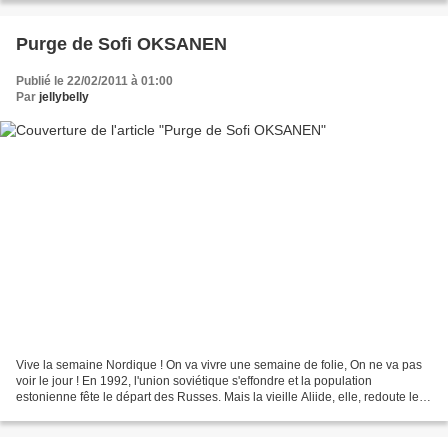
Purge de Sofi OKSANEN
Publié le 22/02/2011 à 01:00
Par
jellybelly
Vive la semaine Nordique ! On va vivre une semaine de folie, On ne va pas
voir le jour ! En 1992, l'union soviétique s'effondre et la population
estonienne fête le départ des Russes. Mais la vieille Aliide, elle, redoute les
pillages et vit terrée dans...