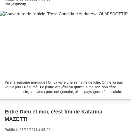
Par
jellybelly
Vive la semaine nordique ! On va vivre une semaine de folie, On ne va pas
voir le jour ! Résumé : Le jeune Arnljótur va quitter la maison, son frère
jumeau autiste, son vieux père octogénaire, et les paysages crépusculaires
de laves couvertes de lichens....
Entre Dieu et moi, c’est fini de Katarina
MAZETTI
Publié le 25/02/2011 à 05:00