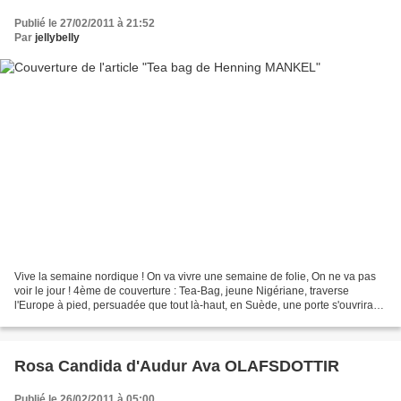
Publié le 27/02/2011 à 21:52
Par
jellybelly
Vive la semaine nordique ! On va vivre une semaine de folie, On ne va pas
voir le jour ! 4ème de couverture : Tea-Bag, jeune Nigériane, traverse
l'Europe à pied, persuadée que tout là-haut, en Suède, une porte s'ouvrira
pour elle. Tania, venue de Smolensk,...
Rosa Candida d'Audur Ava OLAFSDOTTIR
Publié le 26/02/2011 à 05:00