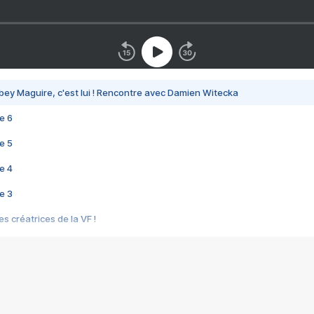
bey Maguire, c'est lui ! Rencontre avec Damien Witecka
e 6
e 5
e 4
e 3
s créatrices de la VF !
e 2
e 1
e Mektoub My Love arrive enfin ! Rencontre avec Shaïn Boumedine et Sal