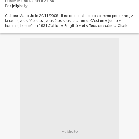
Publié le 13/01/2009 à 21:54
Par
jellybelly
Cité par Marie-Jo le 29/11/2008 : Il raconte les histoires comme personne ; À
la radio, vous l’écoutez, vous êtes sous le charme. C’est un « jeune »
homme, il est né en 1931 J’ai lu : « Fragilité » et « Tous en scène » Citation :
« Et si toute la vie...
Publicité