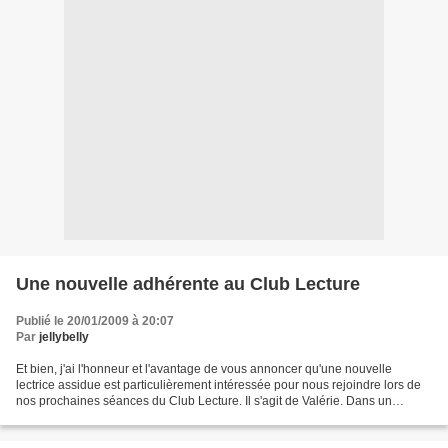
Une nouvelle adhérente au Club Lecture
Publié le 20/01/2009 à 20:07
Par
jellybelly
Et bien, j'ai l'honneur et l'avantage de vous annoncer qu'une nouvelle
lectrice assidue est particulièrement intéressée pour nous rejoindre lors de
nos prochaines séances du Club Lecture. Il s'agit de Valérie. Dans un
premier temps, peut-être osera-t-elle...