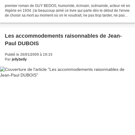
premier roman de GUY BEDOS, humoriste, écrivain, scénariste, acteur né en
Algérie en 1934. j'ai beaucoup aimé ce livre qui parle dès le début de l'envie
de choisir sa mort au moment où on le voudrait, ne pas trop tarder, ne pas
laisser approcher le "moins...
Les accommodements raisonnables de Jean-
Paul DUBOIS
Publié le 26/01/2009 à 19:15
Par
jellybelly