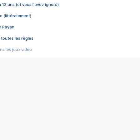
 a 13 ans (et vous l'avez ignoré)
e (littéralement)
im Rayan
 toutes les règles
s les jeux vidéo
us choquant de Rockstar ? - Le scandale BULLY
e plus moche de Steam
du RÊVE tourne au CAUCHEMAR
pendant 8 heures
it… à tort
umiliés par un jeu vidéo
ire - Final Fantasy 8
ti un empire - Age of Empires