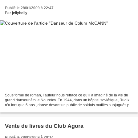
Publié le 28/01/2009 à 22:47
Par
jellybelly
Sous forme de roman, l’auteur nous retrace ce qu’il a imaginé de la vie du
grand danseur étoile Noureïev. En 1944, dans un hôpital soviétique, Rudik
n’a lors que 6 ans , danse devant un public de soldats mutilés subjugués par
la prestation de cet enfant...
Vente de livres du Club Agora
Publié le 28/01/2009 à 20:14