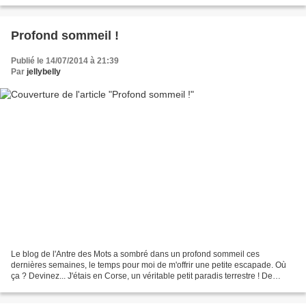
Profond sommeil !
Publié le 14/07/2014 à 21:39
Par
jellybelly
Le blog de l'Antre des Mots a sombré dans un profond sommeil ces
dernières semaines, le temps pour moi de m'offrir une petite escapade. Où
ça ? Devinez... J'étais en Corse, un véritable petit paradis terrestre ! De
retour, je suis bien décidée à vous...