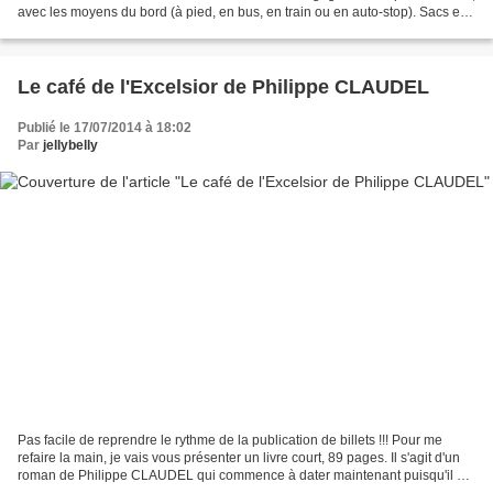
avec les moyens du bord (à pied, en bus, en train ou en auto-stop). Sacs et
guitare sur le dos, la...
Le café de l'Excelsior de Philippe CLAUDEL
Publié le 17/07/2014 à 18:02
Par
jellybelly
Pas facile de reprendre le rythme de la publication de billets !!! Pour me
refaire la main, je vais vous présenter un livre court, 89 pages. Il s'agit d'un
roman de Philippe CLAUDEL qui commence à dater maintenant puisqu'il a
été édité en 1999. C'est...