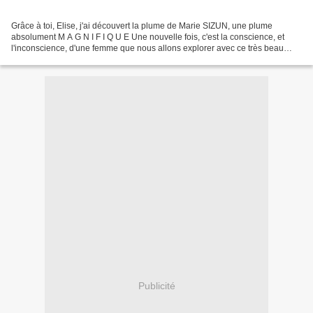
Grâce à toi, Elise, j'ai découvert la plume de Marie SIZUN, une plume
absolument M A G N I F I Q U E Une nouvelle fois, c'est la conscience, et
l'inconscience, d'une femme que nous allons explorer avec ce très beau
roman. Ellen a 60 ans. Elle vit à New...
Publicité