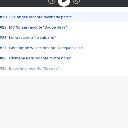
#30 : Eve Angeli raconte "Avant de partir"
#29 : MC Solaar raconte "Bouge de là"
28 : Lorie raconte "Je vais vite"
#27 : Christophe Willem raconte "Jacques a dit"
#26 : Chimène Badi raconte "Entre nous"
#25 : Indochine raconte "3e sexe"
#24 : Zaho raconte "C'est chelou"
#23 : Patrick Bruel raconte "Au café des délices"
#22 : Kyo raconte "Le chemin"
#21 : Nolwenn Leroy raconte "Cassé"
#20 : Patrick Hernandez raconte "Born to be alive"