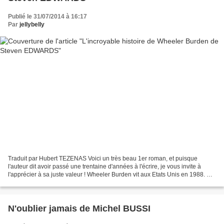
Publié le 31/07/2014 à 16:17
Par
jellybelly
Traduit par Hubert TEZENAS Voici un très beau 1er roman, et puisque
l'auteur dit avoir passé une trentaine d'années à l'écrire, je vous invite à
l'apprécier à sa juste valeur ! Wheeler Burden vit aux Etats Unis en 1988. Un
matin, il se réveille à Vienne,...
N'oublier jamais de Michel BUSSI