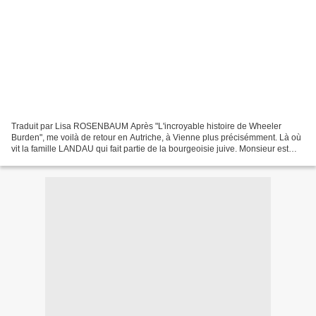
Traduit par Lisa ROSENBAUM Après "L'incroyable histoire de Wheeler
Burden", me voilà de retour en Autriche, à Vienne plus précisémment. Là où
vit la famille LANDAU qui fait partie de la bourgeoisie juive. Monsieur est
écrivain, Madame est cantatrice,...