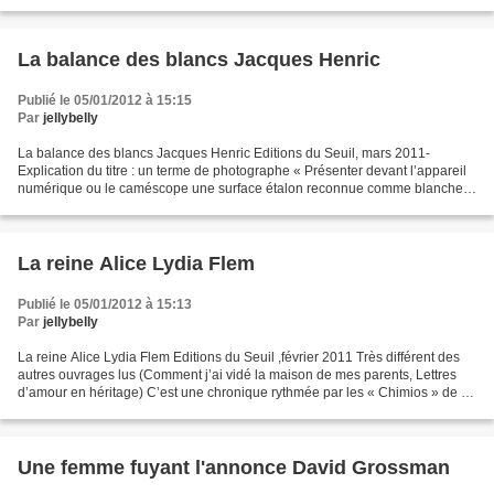
les vies de personnes qui se...
La balance des blancs Jacques Henric
Publié le 05/01/2012 à 15:15
Par
jellybelly
La balance des blancs Jacques Henric Editions du Seuil, mars 2011-
Explication du titre : un terme de photographe « Présenter devant l’appareil
numérique ou le caméscope une surface étalon reconnue comme blanche
et nommée comme telle par l’œil humain....
La reine Alice Lydia Flem
Publié le 05/01/2012 à 15:13
Par
jellybelly
La reine Alice Lydia Flem Editions du Seuil ,février 2011 Très différent des
autres ouvrages lus (Comment j’ai vidé la maison de mes parents, Lettres
d’amour en héritage) C’est une chronique rythmée par les « Chimios » de 1
à 6 et scandées par des chapitres...
Une femme fuyant l'annonce David Grossman