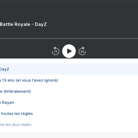
 Battle Royale - DayZ
 DayZ
 a 13 ans (et vous l'avez ignoré)
e (littéralement)
im Rayan
 toutes les règles
s les jeux vidéo
us choquant de Rockstar ? - Le scandale BULLY