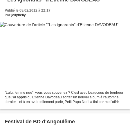
Publié le 08/02/2012 à 22:17
Par
jellybelly
"Lulu, femme nue", vous vous souvenez ? C'est avec beaucoup de bonheur
que j'ai appris qu'Etienne Davodeau sortait un nouvel album à l'automne
dernier... et à en avoir tellement parlé, Petit Papa Noël a fini par me l'offrir... !!!
Ce dernier album s'intitule...
Festival de BD d'Angoulême