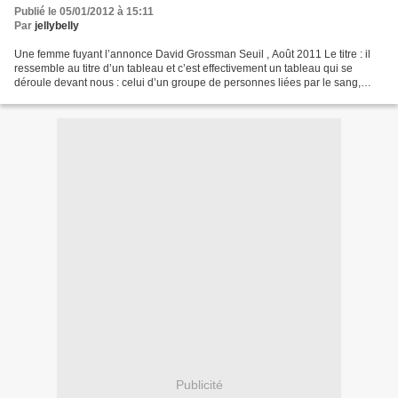
Publié le 05/01/2012 à 15:11
Par
jellybelly
Une femme fuyant l’annonce David Grossman Seuil , Août 2011 Le titre : il
ressemble au titre d’un tableau et c’est effectivement un tableau qui se
déroule devant nous : celui d’un groupe de personnes liées par le sang,
l’amour, la guerre et ce , durant...
Publicité