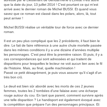
adressé par le Lieutenant de Gendarmerie d'Etretat n'est autre
que la date du jour, 13 juillet 2014 ! C'est pourtant ce qui m'est
arrivé avec le dernier roman de Michel BUSSI. Et quand vous
savez que ce roman est classé dans les polars, alors, là, tout
peut arriver !
Michel BUSSI réalise un véritable tour de force avec ce dernier
roman.
Il est un peu plus compliqué que les 2 précédents, il faut bien le
dire. Le fait de faire référence à une autre chute mortelle passée
dans les mêmes conditions il y a une dizaine d'années multiplie
les personnages. C'est peut être la première raison. Et puis, il y a
ces correspondances qui sont adressées et qui traitent de
disparitions pour lesquelles le lecteur ne voit aucun lien avec le fil
de l'histoire. Mais, au final, quelle machination !
Passé ce petit désagrément, je puis vous assurer qu'il s'agit d'un
très bon crû.
Le deuil est bien sûr abordé avec les morts de ces 2 jeunes
femmes, toutes les 2 tombées d'une falaise avec une écharpe
rouge autour du cou. En tant que parent, comment survivre après
une telle disparition ? Le handisport est également évoqué avec
la compétition que prépare l'un des personnages principaux. Et