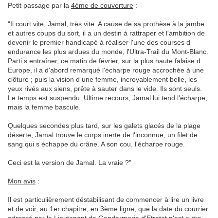
Petit passage par la
4ème de couverture
:
"Il court vite, Jamal, très vite. A cause de sa prothèse à la jambe
et autres coups du sort, il a un destin à rattraper et l'ambition de
devenir le premier handicapé à réaliser l'une des courses d
endurance les plus ardues du monde, l'Ultra-Trail du Mont-Blanc.
Parti s entraîner, ce matin de février, sur la plus haute falaise d
Europe, il a d'abord remarqué l'écharpe rouge accrochée à une
clôture ; puis la vision d une femme, incroyablement belle, les
yeux rivés aux siens, prête à sauter dans le vide. Ils sont seuls.
Le temps est suspendu. Ultime recours, Jamal lui tend l'écharpe,
mais la femme bascule.
Quelques secondes plus tard, sur les galets glacés de la plage
déserte, Jamal trouve le corps inerte de l'inconnue, un filet de
sang qui s échappe du crâne. A son cou, l'écharpe rouge.
Ceci est la version de Jamal. La vraie ?"
Mon avis
:
Il est particulièrement déstabilisant de commencer à lire un livre
et de voir, au 1er chapitre, en 3ème ligne, que la date du courrier