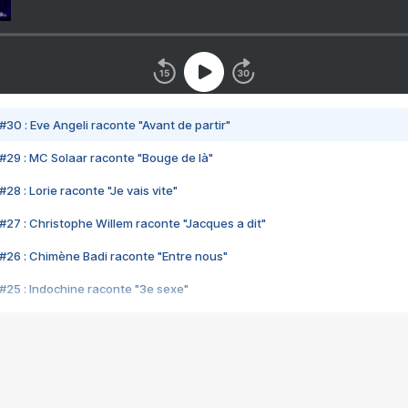
#30 : Eve Angeli raconte "Avant de partir"
#29 : MC Solaar raconte "Bouge de là"
28 : Lorie raconte "Je vais vite"
#27 : Christophe Willem raconte "Jacques a dit"
#26 : Chimène Badi raconte "Entre nous"
#25 : Indochine raconte "3e sexe"
#24 : Zaho raconte "C'est chelou"
#23 : Patrick Bruel raconte "Au café des délices"
#22 : Kyo raconte "Le chemin"