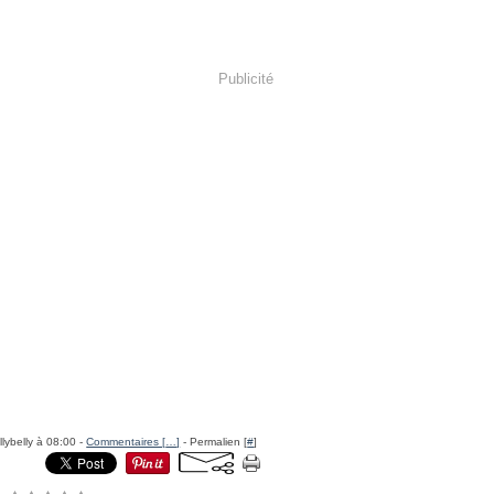
Publicité
llybelly à 08:00 -
Commentaires [
…
]
- Permalien [
#
]