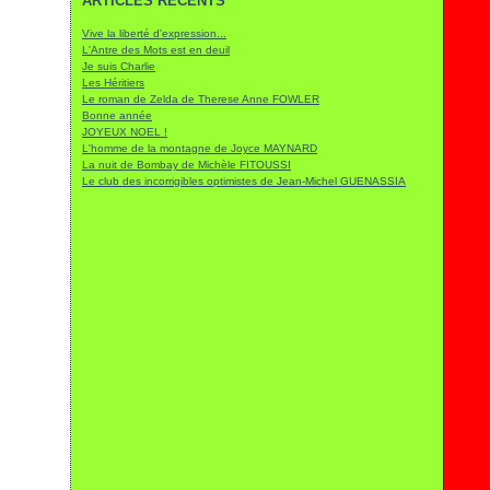
ARTICLES RÉCENTS
Janvier
Février
Mars
(2)
(8)
(22)
Janvier
Février
(8)
(15)
Vive la liberté d'expression...
Janvier
(248)
L'Antre des Mots est en deuil
Je suis Charlie
Les Héritiers
Le roman de Zelda de Therese Anne FOWLER
Bonne année
JOYEUX NOEL !
L'homme de la montagne de Joyce MAYNARD
La nuit de Bombay de Michèle FITOUSSI
Le club des incorrigibles optimistes de Jean-Michel GUENASSIA