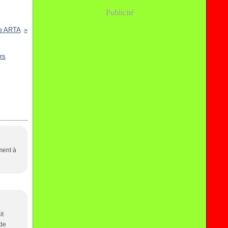
Publicité
ie ARTA
s
ment à
it
 de