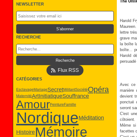
The Unli
NEWSLETTER
Harold Fr
Maureen. 
lettre tr
RECHERCHE
grave mal
la boîte 
boîte... 
Harold dé
persuadé 
Flux RSS
CATÉGORIES
Avec ce 
Opéra
Secret
Esclavage
Mariage
Militant
Société
manière d
Art
Initiatique
Souffrance
Maternité
devient t
Amour
ponctué 
Peinture
Famille
seront sa
Nordique
C'est une
Méditation
côtoient.
Même si 
Mémoire
Histoire
facettes q
C'est un 