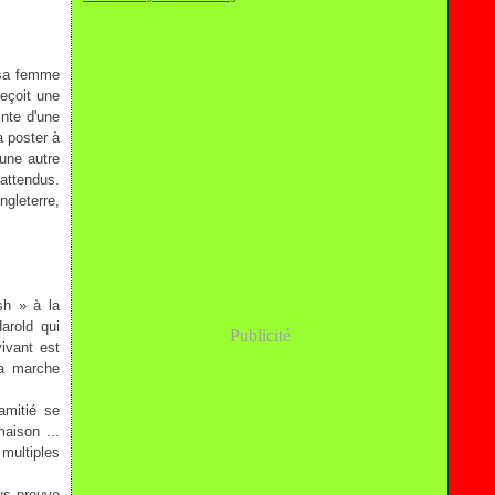
e sa femme
reçoit une
inte d'une
a poster à
 une autre
nattendus.
ngleterre,
sh » à la
arold qui
Publicité
vivant est
la marche
'amitié se
aison ...
multiples
ous prouve