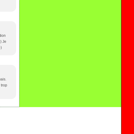
tion
-) Je
-)
ais.
 trop