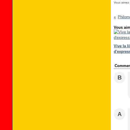
Vous aimez
Philom
Vous aim
Vive la l
d'express
Comment
B
A