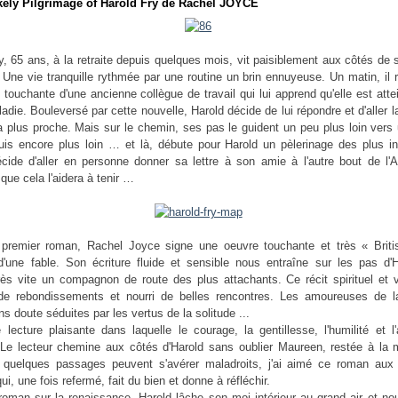
kely Pilgrimage of Harold Fry de Rachel JOYCE
y, 65 ans, à la retraite depuis quelques mois, vit paisiblement aux côtés d
Une vie tranquille rythmée par une routine un brin ennuyeuse. Un matin, il 
ès touchante d'une ancienne collègue de travail qui lui apprend qu'elle est atte
adie. Bouleversé par cette nouvelle, Harold décide de lui répondre et d'aller l
la plus proche. Mais sur le chemin, ses pas le guident un peu plus loin vers
puis encore plus loin … et là, débute pour Harold un pèlerinage des plus i
cide d'aller en personne donner sa lettre à son amie à l'autre bout de l'A
que cela l'aidera à tenir …
premier roman, Rachel Joyce signe une oeuvre touchante et très « Briti
'une fable. Son écriture fluide et sensible nous entraîne sur les pas d'H
rès vite un compagnon de route des plus attachants. Ce récit spirituel et 
de rebondissements et nourri de belles rencontres. Les amoureuses de 
ns doute séduites par les vertus de la solitude ...
 lecture plaisante dans laquelle le courage, la gentillesse, l'humilité et l
 Le lecteur chemine aux côtés d'Harold sans oublier Maureen, restée à la m
quelques passages peuvent s'avérer maladroits, j'ai aimé ce roman aux 
ui, une fois refermé, fait du bien et donne à réfléchir.
roman sur la renaissance. Harold lâche son moi intérieur au grand air et n