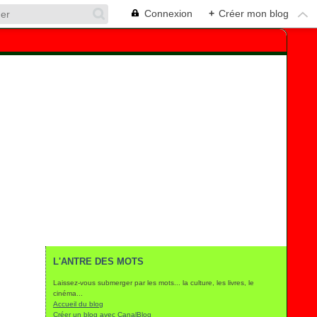
Connexion
+
Créer mon blog
L'ANTRE DES MOTS
Laissez-vous submerger par les mots... la culture, les livres, le
cinéma...
Accueil du blog
Créer un blog avec CanalBlog