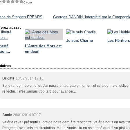
 ?
0 vote
ena de Stephen FREARS
Georges DANDIN, interprété par la Compagn
erez aussi :
Je suis Charlie
Les Héritier
iberté
L'Antre des Mots est
ion...
en deuil
aires
Brigitte
10/02/2014 12:16
Belle randonnée en effet. J'ai passé un agréable moment et cela donne effective
réfléchir. Il n'est jamais trop tard pour avancer...
Annie
28/01/2014 07:17
Valérie l'avait présenté ! Lors de notre dernière rencontre, Valérie nous en avait fa
l'éloge et l'avait mis en circulation. Marie-Annick, tu en as pensé quoi ? Au plaisir