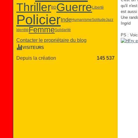
Thriller
Guerre
qu'il n'e
BD
Liberté
est aussi
Policier
Une rando
Inde
Humanisme
Solitude
Jazz
Ingrid
Femme
Identité
Solidarité
PS : Voici
Contacter le propriétaire du blog
VISITEURS
Depuis la création
145 537