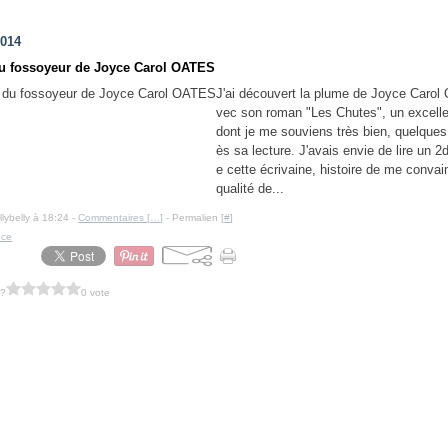
2014
 du fossoyeur de Joyce Carol OATES
J'ai découvert la plume de Joyce Caro
vec son roman "Les Chutes", un excell
dont je me souviens très bien, quelques
ès sa lecture. J'avais envie de lire un 
e cette écrivaine, histoire de me convai
qualité de...
llybelly à 18:24 -
Commentaires [
…
]
- Permalien [
#
]
nce
 ?
0 vote