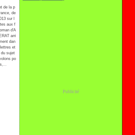
t de la p
France, de
013 sur l
ites aux f
roman d'A
ERAT arri
ment dan
lettres et
 du sujet
volons po
s,...
Publicité