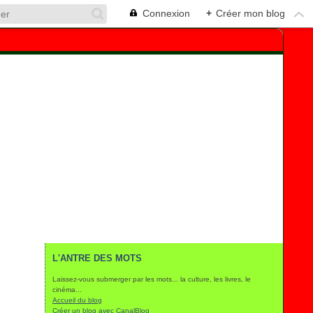
Connexion
+
Créer mon blog
L'ANTRE DES MOTS
Laissez-vous submerger par les mots... la culture, les livres, le
cinéma...
Accueil du blog
Créer un blog avec CanalBlog