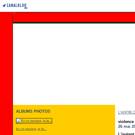
ALBUMS PHOTOS
L'ANTRE 
violence
26 mai 2
En ce moment, je lis...
L'instan