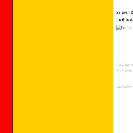
27 avril 
La fille
Posté par je
Tags:
Viole
Vous aimez