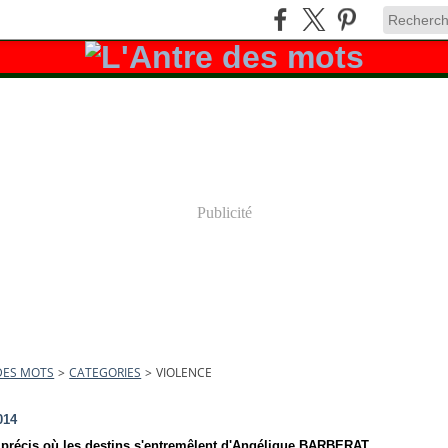
Publicité
DES MOTS
>
CATEGORIES
>
VIOLENCE
014
t précis où les destins s'entremêlent d'Angélique BARBERAT