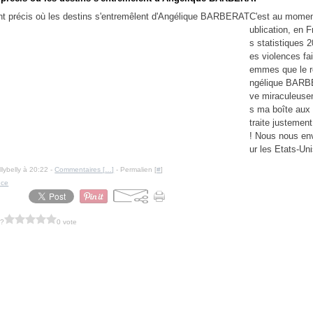
C'est au momen
ublication, en 
s statistiques 2
es violences fa
emmes que le 
ngélique BARB
ve miraculeuse
s ma boîte aux 
traite justement
! Nous nous en
ur les Etats-Uni
llybelly à 20:22 -
Commentaires [
…
]
- Permalien [
#
]
nce
 ?
0 vote