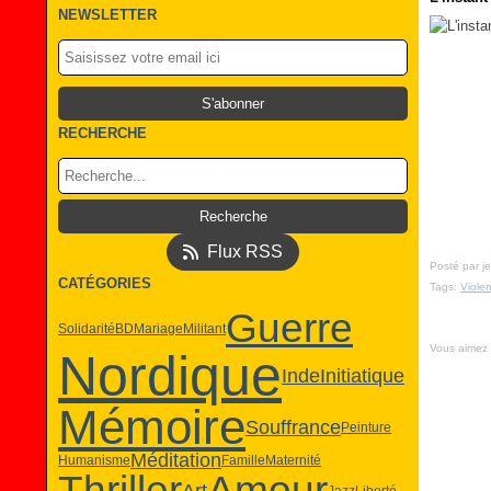
NEWSLETTER
RECHERCHE
Flux RSS
Posté par je
CATÉGORIES
Tags:
Viole
Guerre
Solidarité
BD
Mariage
Militant
Vous aimez
Nordique
Inde
Initiatique
Mémoire
Souffrance
Peinture
Méditation
Humanisme
Famille
Maternité
Thriller
Amour
Art
Jazz
Liberté