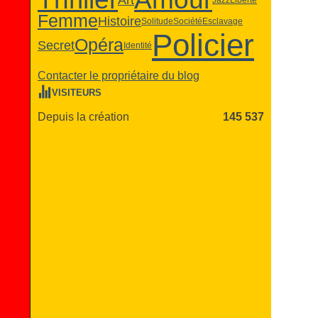
Femme
Histoire
Solitude
Société
Esclavage
Policier
Opéra
Secret
Identité
Contacter le propriétaire du blog
VISITEURS
Depuis la création
145 537