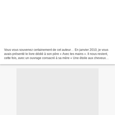
Vous vous souvenez certainement de cet auteur… En janvier 2010, je vous
avais présenté le livre dédié à son père « Avec tes mains ». Il nous revient,
cette fois, avec un ouvrage consacré à sa mère « Une étoile aux cheveux
noirs ». Sa mère a 84 ans. L’immeuble...