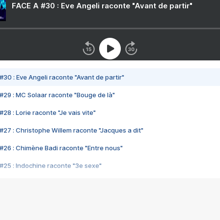
FACE A #30 : Eve Angeli raconte "Avant de partir"
#30 : Eve Angeli raconte "Avant de partir"
#29 : MC Solaar raconte "Bouge de là"
28 : Lorie raconte "Je vais vite"
#27 : Christophe Willem raconte "Jacques a dit"
#26 : Chimène Badi raconte "Entre nous"
#25 : Indochine raconte "3e sexe"
#24 : Zaho raconte "C'est chelou"
#23 : Patrick Bruel raconte "Au café des délices"
#22 : Kyo raconte "Le chemin"