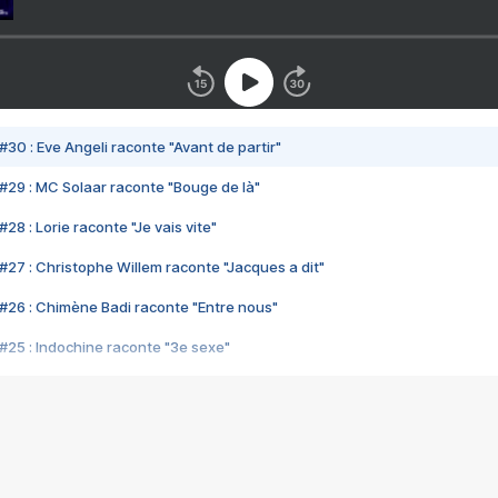
#30 : Eve Angeli raconte "Avant de partir"
#29 : MC Solaar raconte "Bouge de là"
28 : Lorie raconte "Je vais vite"
#27 : Christophe Willem raconte "Jacques a dit"
#26 : Chimène Badi raconte "Entre nous"
#25 : Indochine raconte "3e sexe"
#24 : Zaho raconte "C'est chelou"
#23 : Patrick Bruel raconte "Au café des délices"
#22 : Kyo raconte "Le chemin"