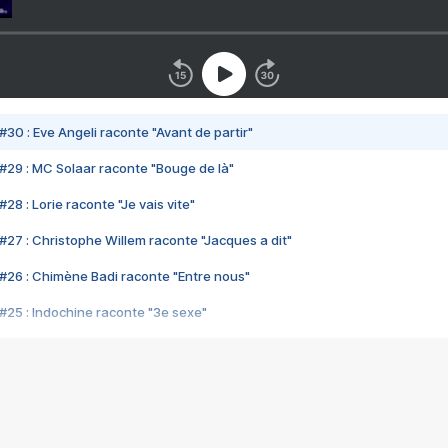
#30 : Eve Angeli raconte "Avant de partir"
#29 : MC Solaar raconte "Bouge de là"
28 : Lorie raconte "Je vais vite"
#27 : Christophe Willem raconte "Jacques a dit"
#26 : Chimène Badi raconte "Entre nous"
#25 : Indochine raconte "3e sexe"
#24 : Zaho raconte "C'est chelou"
#23 : Patrick Bruel raconte "Au café des délices"
#22 : Kyo raconte "Le chemin"