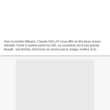
Avec la rentrée littéraire, Claudie GALLAY nous offre un très beau roman,
intimiste. Facile à repérer parmi les 555, sa couverture est d’une grande
beauté : une femme, dont nous ne voyons pas le visage, revêtue d’un
manteau et gantée de rouge, tient dans...