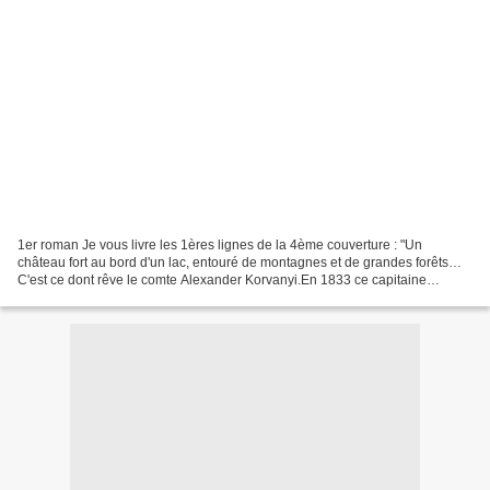
1er roman Je vous livre les 1ères lignes de la 4ème couverture : "Un
château fort au bord d'un lac, entouré de montagnes et de grandes forêts…
C'est ce dont rêve le comte Alexander Korvanyi.En 1833 ce capitaine
hongrois quitte brutalement l'armée impériale...