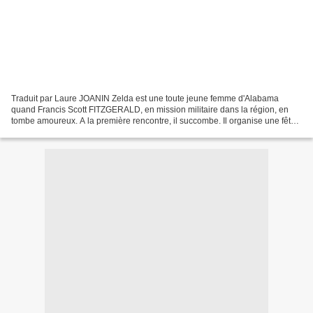
Traduit par Laure JOANIN Zelda est une toute jeune femme d'Alabama
quand Francis Scott FITZGERALD, en mission militaire dans la région, en
tombe amoureux. A la première rencontre, il succombe. Il organise une fête
pour les 18 ans de sa dulcinée et lui...