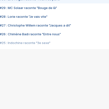
#29 : MC Solaar raconte "Bouge de là"
28 : Lorie raconte "Je vais vite"
#27 : Christophe Willem raconte "Jacques a dit"
#26 : Chimène Badi raconte "Entre nous"
#25 : Indochine raconte "3e sexe"
#24 : Zaho raconte "C'est chelou"
#23 : Patrick Bruel raconte "Au café des délices"
#22 : Kyo raconte "Le chemin"
#21 : Nolwenn Leroy raconte "Cassé"
#20 : Patrick Hernandez raconte "Born to be alive"
#19 : Lorie raconte "Près de moi"
#18 : Michael Jones raconte "A nos actes manqués" (avec Jean-Jacque