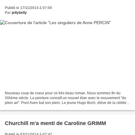
Publié le 17/11/2014 à 07:00
Par
jellybelly
Nouveau coup de coeur pour ce très beau roman. Nous sommes fin du
XIXème siècle. La peinture connaît un nouvel élan avec le mouvement "du
plein air". Pont Aven bat son plein. Le jeune Hugo Boch, élève de la célèbre
école Julian de Paris, part à l'aventure....
Churchill m'a menti de Caroline GRIMM
Publié le 03/11/2014 à 07:47