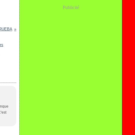
Publicité
 TRUEBA
s
onque
'est