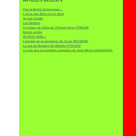
ARTICLES RÉCENTS
Janvier
Février
Mars
(2)
(8)
(22)
Janvier
Février
(8)
(15)
Vive la liberté d'expression...
Janvier
(248)
L'Antre des Mots est en deuil
Je suis Charlie
Les Héritiers
Le roman de Zelda de Therese Anne FOWLER
Bonne année
JOYEUX NOEL !
L'homme de la montagne de Joyce MAYNARD
La nuit de Bombay de Michèle FITOUSSI
Le club des incorrigibles optimistes de Jean-Michel GUENASSIA