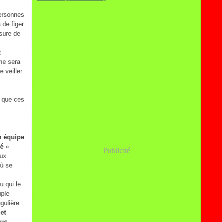
personnes
 de figer
esure de
t
ème sera
 veiller
e que ces
on équipe
pé
»
Publicité
eux
où se
 qui le
uple
gulière :
et
lus