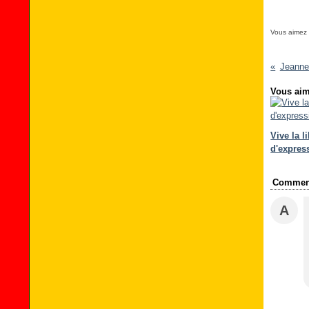
Vous aimez
Jeann
Vous aim
Vive la l
d'express
Comment
A