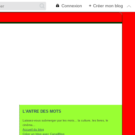
Connexion
+
Créer mon blog
L'ANTRE DES MOTS
Laissez-vous submerger par les mots... la culture, les livres, le
cinéma...
Accueil du blog
Créer un blog avec CanalBlog