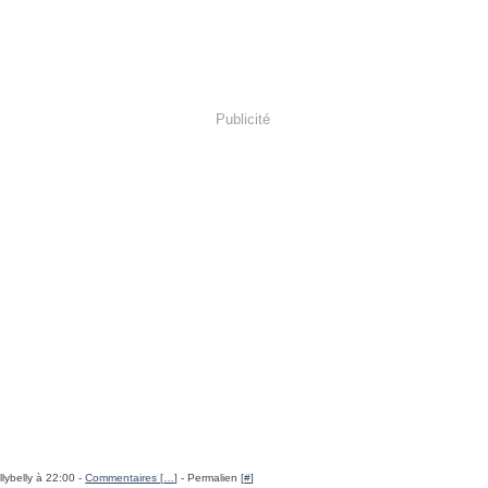
Publicité
llybelly à 22:00 -
Commentaires [
…
]
- Permalien [
#
]