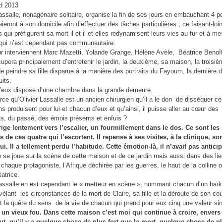
d 2013
ssalle, nonagénaire solitaire, organise la fin de ses jours en embauchant 4 
aieront à son domicile afin d’effectuer des tâches particulières ; ce faisant-loin
s qui préfigurent sa mort-il et il et elles redynamisent leurs vies au fur et à m
 qui n’est cependant pas communautaire.
ur interviennent Marc Mazetti, Yolande Grange, Hélène Avèle, Béatrice Benoî
cupera principalement d’entretenir le jardin, la deuxième, sa maison, la troisi
e peindre sa fille disparue à la manière des portraits du Fayoum, la dernière de
uits.
’eux dispose d’une chambre dans la grande demeure.
rce qu’Olivier Lassalle est un ancien chirurgien qu’il a le don de disséquer c
ons produisent pour lui et chacun d’eux et qu’ainsi, il puisse aller au cœur des
s, du passé, des émois présents et enfuis ?
irige lentement vers l’escalier, un fourmillement dans le dos. Ce sont les
 de ces quatre qui l’escortent. Il repense à ses visites, à la clinique, s
lui. Il a tellement perdu l’habitude. Cette émotion-là, il n’avait pas antici
e se joue sur la scène de cette maison et de ce jardin mais aussi dans des li
 chaque protagoniste, l’Afrique déchirée par les guerres, le haut de la colline 
éatrice.
ssalle en est cependant le « metteur en scène », nommant chacun d’un haïku
évélant les circonstances de la mort de Claire, sa fille et la déroute de son co
t la quête du sens de la vie de chacun qui prend pour eux cinq une valeur sin
 un vieux fou. Dans cette maison c’est moi qui continue à croire, envers 
ut, qu’il y a quelque chose de plus fort que la mort, quelque chose de p