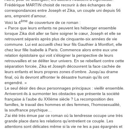
Frédérique MARTIN choisit de recourir à des échanges de
correspondances entre Joseph et Zika, un couple uni depuis 56
ans, empreint d’amour.
ème
Voici la 4
de couverture de ce roman :
« Parce que leurs enfants ne peuvent les héberger ensemble
lorsque Zika doit aller se faire soigner le cœur, Joseph et elle se
retrouvent séparés après plus de cinquante-six années de vie
commune. Lui est accueilli chez leur fils Gauthier à Montfort, elle
chez leur fille Isabelle à Paris. Commence alors entre eux une
relation épistolaire qui voit s'éloigner la perspective de leurs
retrouvailles et se déliter leur univers. En se rebellant contre cette
séparation forcée, Zika et Joseph découvrent la face cachée de
leurs enfants et leurs propres zones d'ombre. Jusqu'au drame
final, où ils devront affronter le désastre humain qu'ils ont
engendré. »
Le seul désir des deux personnages principaux : vieillir ensemble.
Arriveront-ils à surmonter les obstacles que présente la société
française à l’aube du XXIème siècle ? La recomposition des
familles, le travail des hommes et des femmes, l’homosexualité,
la souffrance psychique…
J’ai été très émue par ce roman où la tendresse occupe une très
grande place dans les relations qu’entretient ce couple. Les
attentions sont délicates même si la vie ne les a pas épargnés et