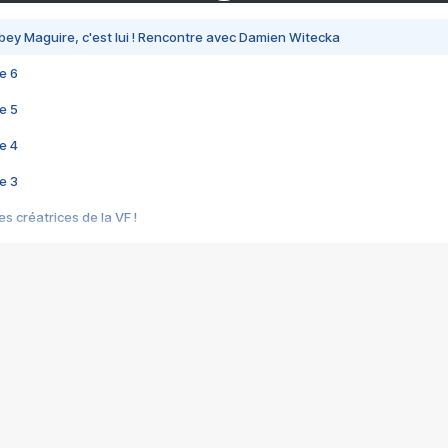
bey Maguire, c'est lui ! Rencontre avec Damien Witecka
e 6
e 5
e 4
e 3
s créatrices de la VF !
e 2
e 1
e Mektoub My Love arrive enfin ! Rencontre avec Shaïn Boumedine et Sal
i : après Toni en famille
elle réalise le bouleversant Dites lui que je l'aime
ais ! Rencontre autour de Vie privée de Rebecca Zlotowski