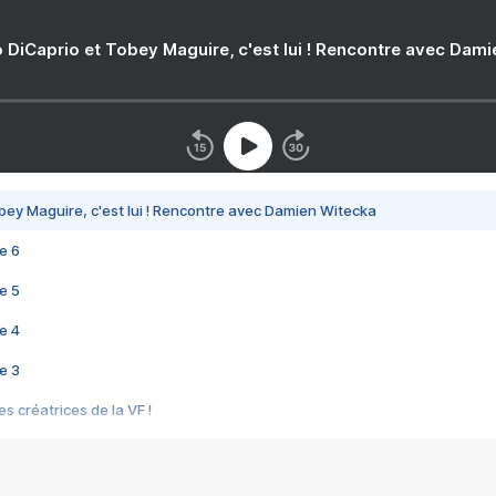
 DiCaprio et Tobey Maguire, c'est lui ! Rencontre avec Dam
bey Maguire, c'est lui ! Rencontre avec Damien Witecka
e 6
e 5
e 4
e 3
s créatrices de la VF !
e 2
e 1