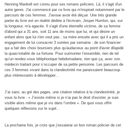
Henning Mankell est connu pour ses romans policiers. Là, il s'agit d'un
autre genre. J'ai commencé par ce livre qui m'inspirait notamment par le
parcours de ces femmes. J'avoue avoir été déçue. Une très grande
partie du livre est en réalité dédiée à l'écrivain, Jesper Humlon, qui, sur
la longueur, m'a agacée. Il s'agit d'une éternelle victime, de sa femme
d'abord qui a 31 ans, soit 11 ans de moins que lui, et qui désire un
enfant alors que lui n'en veut pas ; sa mère ensuite avec qui il a pris un
engagement de lui consacrer 3 soirées par semaine ; de son financier
qui a fait des choix boursiers plus qu'audacieux au point d'avoir dilapidé
la quasi-totalité de sa fortune. Pour surmonter l’ensemble, rien de tel
qu’un rendez-vous téléphonique hebdomadaire, rien que ça, avec son
médecin traitant pour s’occuper de sa petite personne. Les parcours de
ces 3 femmes vivant dans la clandestinité me paraissaient beaucoup
plus intéressants à développer…
J’ai saisi, au gré des pages, une citation relative à la clandestinité, je
vous la livre : « J’existe même si je n’ai pas le droit d’exister, je suis
visible alors même que je vis dans l’ombre ». De quoi vous offrir
quelques réflexions sur le sujet…
La prochaine fois, je crois que j’essaierai un bon roman policier de cet