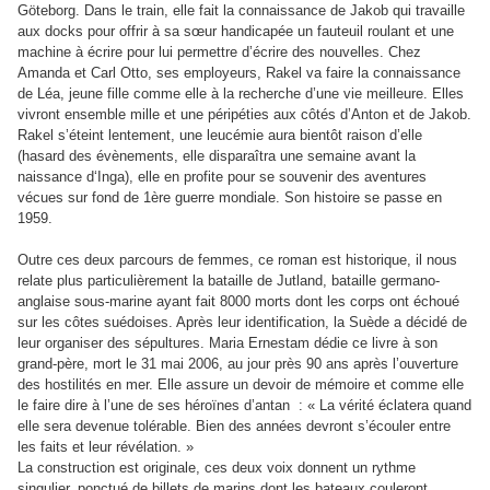
Göteborg. Dans le train, elle fait la connaissance de Jakob qui travaille
aux docks pour offrir à sa sœur handicapée un fauteuil roulant et une
machine à écrire pour lui permettre d’écrire des nouvelles. Chez
Amanda et Carl Otto, ses employeurs, Rakel va faire la connaissance
de Léa, jeune fille comme elle à la recherche d’une vie meilleure. Elles
vivront ensemble mille et une péripéties aux côtés d’Anton et de Jakob.
Rakel s’éteint lentement, une leucémie aura bientôt raison d’elle
(hasard des évènements, elle disparaîtra une semaine avant la
naissance d‘Inga), elle en profite pour se souvenir des aventures
vécues sur fond de 1ère guerre mondiale. Son histoire se passe en
1959.
Outre ces deux parcours de femmes, ce roman est historique, il nous
relate plus particulièrement la bataille de Jutland, bataille germano-
anglaise sous-marine ayant fait 8000 morts dont les corps ont échoué
sur les côtes suédoises. Après leur identification, la Suède a décidé de
leur organiser des sépultures. Maria Ernestam dédie ce livre à son
grand-père, mort le 31 mai 2006, au jour près 90 ans après l’ouverture
des hostilités en mer. Elle assure un devoir de mémoire et comme elle
le faire dire à l’une de ses héroïnes d’antan : « La vérité éclatera quand
elle sera devenue tolérable. Bien des années devront s’écouler entre
les faits et leur révélation. »
La construction est originale, c
es deux voix donnent un rythme
singulier, ponctué de billets de marins dont les bateaux couleront