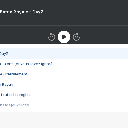
 Battle Royale - DayZ
 DayZ
 a 13 ans (et vous l'avez ignoré)
e (littéralement)
im Rayan
 toutes les règles
s les jeux vidéo
us choquant de Rockstar ? - Le scandale BULLY
e plus moche de Steam