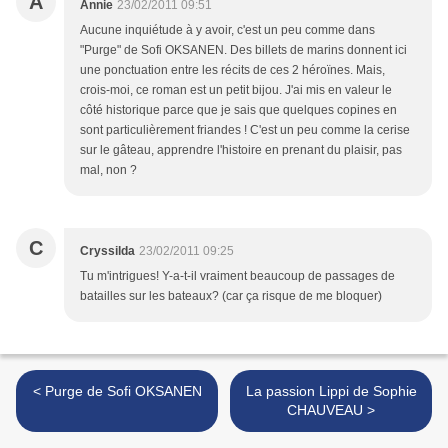
A
Annie
23/02/2011 09:51
Aucune inquiétude à y avoir, c'est un peu comme dans
"Purge" de Sofi OKSANEN. Des billets de marins donnent ici
une ponctuation entre les récits de ces 2 héroïnes. Mais,
crois-moi, ce roman est un petit bijou. J'ai mis en valeur le
côté historique parce que je sais que quelques copines en
sont particulièrement friandes ! C'est un peu comme la cerise
sur le gâteau, apprendre l'histoire en prenant du plaisir, pas
mal, non ?
C
Cryssilda
23/02/2011 09:25
Tu m'intrigues! Y-a-t-il vraiment beaucoup de passages de
batailles sur les bateaux? (car ça risque de me bloquer)
< Purge de Sofi OKSANEN
La passion Lippi de Sophie
CHAUVEAU >