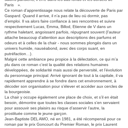
Paris ».
Ce roman d’apprentissage nous relate la découverte de Paris par
Gaspard. Quand il arrive, il n’a pas de lieu où dormir, pas
d’emploi. Il va alors faire confiance à ses rencontres et suivre
respectivement Lucas, Emma, Billod, Etienne de V dans un
rythme haletant, angoissant parfois, répugnant souvent (l’auteur
attache beaucoup d’attention aux descriptions des parfums et
odeurs et à celles de la chair - nous sommes plongés dans un
univers humide, nauséabond, avec des corps suant, en
putréfaction…).
Malgré cette ambiance peu propice à la délectation, ce qui m’a
plu dans ce roman c’est la qualité des relations humaines
développées, de solidarité mais aussi de perversité, et l’évolution
du personnage principal. Arrivé ignorant de tout à la capitale, il va
rapidement apprendre à se fondre dans cet environnement, à
décoder son organisation pour s’élever et accéder aux cercles de
la bourgeoisie.
La chair y occupe également une place de choix, et s’il en était
besoin, démontre que toutes les classes sociales s’en servaient
pour assouvir ses plaisirs au risque d’asservir l’autre, la
prostituée comme le jeune garçon.
Jean-Baptiste DEL AMO, né en 1981, a été récompensé pour ce
roman par le prix Goncourt du Premier Roman, le prix Laurent