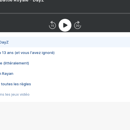
 DayZ
 a 13 ans (et vous l'avez ignoré)
e (littéralement)
im Rayan
 toutes les règles
s les jeux vidéo
us choquant de Rockstar ? - Le scandale BULLY
e plus moche de Steam
du RÊVE tourne au CAUCHEMAR