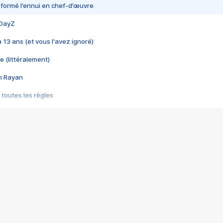
nsformé l’ennui en chef-d’œuvre
 DayZ
 a 13 ans (et vous l'avez ignoré)
e (littéralement)
im Rayan
 toutes les règles
s les jeux vidéo
us choquant de Rockstar ? - Le scandale BULLY
e plus moche de Steam
du RÊVE tourne au CAUCHEMAR
pendant 8 heures
it… à tort
umiliés par un jeu vidéo