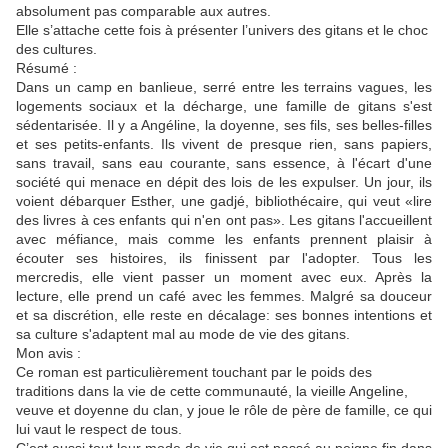
absolument pas comparable aux autres.
Elle s’attache cette fois à présenter l’univers des gitans et le choc
des cultures.
Résumé :
Dans un camp en banlieue, serré entre les terrains vagues, les
logements sociaux et la décharge, une famille de gitans s'est
sédentarisée. Il y a Angéline, la doyenne, ses fils, ses belles-filles
et ses petits-enfants. Ils vivent de presque rien, sans papiers,
sans travail, sans eau courante, sans essence, à l'écart d'une
société qui menace en dépit des lois de les expulser. Un jour, ils
voient débarquer Esther, une gadjé, bibliothécaire, qui veut «lire
des livres à ces enfants qui n'en ont pas». Les gitans l'accueillent
avec méfiance, mais comme les enfants prennent plaisir à
écouter ses histoires, ils finissent par l'adopter. Tous les
mercredis, elle vient passer un moment avec eux. Après la
lecture, elle prend un café avec les femmes. Malgré sa douceur
et sa discrétion, elle reste en décalage: ses bonnes intentions et
sa culture s'adaptent mal au mode de vie des gitans.
Mon avis :
Ce roman est particulièrement touchant par le poids des
traditions dans la vie de cette communauté, la vieille Angeline,
veuve et doyenne du clan, y joue le rôle de père de famille, ce qui
lui vaut le respect de tous.