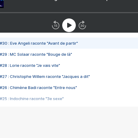
#30 : Eve Angeli raconte "Avant de partir"
#29 : MC Solaar raconte "Bouge de là"
28 : Lorie raconte "Je vais vite"
#27 : Christophe Willem raconte "Jacques a dit"
#26 : Chimène Badi raconte "Entre nous"
#25 : Indochine raconte "3e sexe"
#24 : Zaho raconte "C'est chelou"
#23 : Patrick Bruel raconte "Au café des délices"
#22 : Kyo raconte "Le chemin"