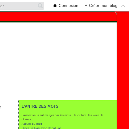
Connexion
+
Créer mon blog
L'ANTRE DES MOTS
M
Laissez-vous submerger par les mots... la culture, les livres, le
cinéma...
Accueil du blog
Créer un blog avec CanalBlog