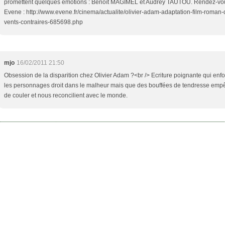
promettent quelques émotions : Benoît MAGIMEL et Audrey TAUTOU. Rendez-vo
Evene : http://www.evene.fr/cinema/actualite/olivier-adam-adaptation-film-roman-
vents-contraires-685698.php
mjo
16/02/2011 21:50
Obsession de la disparition chez Olivier Adam ?<br /> Ecriture poignante qui enf
les personnages droit dans le malheur mais que des bouffées de tendresse emp
de couler et nous reconcilient avec le monde.