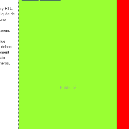
ury RTL.
liquée de
 une
serein,
inue
u dehors,
dément
paix
 héros,
Publicité