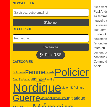
NEWSLETTER
"Des vent
Paul Ande
sa femme.
nouvelle 
Ce roman 
RECHERCHE
leur perm
En début 
seulement
l'effondr
triste où 
devient q
Flux RSS
continue 
Comme dan
CATÉGORIES
Annie
Policier
Femme
Solidarité
Liberté
Inde
Jazz
Esclavage
BD
Famille
Nordique
Maternité
Peinture
Guerre
Initiatique
Mariage
Humanisme