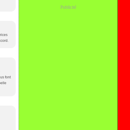
Publicité
rices
ccord.
e
us font
belle