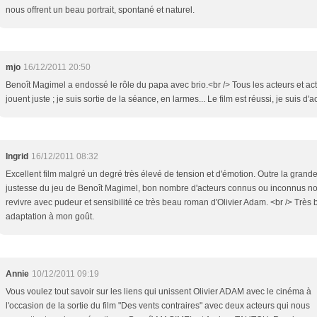
nous offrent un beau portrait, spontané et naturel.
mjo
16/12/2011 20:50
Benoît Magimel a endossé le rôle du papa avec brio.<br /> Tous les acteurs et act
jouent juste ; je suis sortie de la séance, en larmes... Le film est réussi, je suis d'a
Ingrid
16/12/2011 08:32
Excellent film malgré un degré très élevé de tension et d'émotion. Outre la grand
justesse du jeu de Benoît Magimel, bon nombre d'acteurs connus ou inconnus no
revivre avec pudeur et sensibilité ce très beau roman d'Olivier Adam. <br /> Très 
adaptation à mon goût.
Annie
10/12/2011 09:19
Vous voulez tout savoir sur les liens qui unissent Olivier ADAM avec le cinéma à
l'occasion de la sortie du film "Des vents contraires" avec deux acteurs qui nous