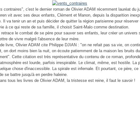
s contraires", c'est le dernier roman de Olivier ADAM récemment lauréat du j
ren vit avec ses deux enfants, Clément et Manon, depuis la disparition inexp
 Il va tenir un an et puis décider de quitter la région parisienne pour réserver
vie à ce qui reste de sa famille, il choisit Saint-Malo comme destination.
retrace le combat de se père pour sauver ses enfants, leur créer un univers 
ettre de vivre malgré l'absence de leur mère.
de livre, Olivier ADAM cite Philippe DJIAN : "on ne refait pas sa vie, on cont
, on dort moins bien la nuit, on écoute patiemment de la maison les bruits d
ement". Cette citation est très représentative du contenu de ce roman, profon
l'atmosphère est lourde, parfois irrespirable. Le climat, même, est hostile. La 
uelque chose d'inaccessible. La spirale est infernale. Et pourtant, ce père, ce
de se battre jusqu'à en perdre haleine.
s tous les livres de Olivier ADAM, la tristesse est reine, il faut le savoir !