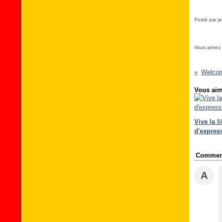
Posté par je
Vous aimez
Welcom
Vous aim
Vive la l
d'express
Comment
A