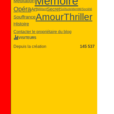
Mémoire
Méditation
Opéra
Art
Secret
Militant
Solitude
Identité
Société
Amour
Thriller
Souffrance
Histoire
Contacter le propriétaire du blog
VISITEURS
Depuis la création
145 537