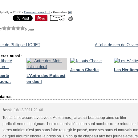
llybelly à 23:08 -
Commentaires [
…
]
- Permalien [
#
]
 ?
0 vote
e de Philippe LIORET
A l'abri de rien de Oliv
erez aussi :
Je suis Charlie
Les Héritier
iberté
L'Antre des Mots est
ion...
en deuil
aires
Annie
16/12/2011 21:46
Tout à fait d'accord avec vous Mesdames, j'ai aussi beaucoup aimé ce film
particulièrement poignant. Les moments d'émotion sont nombreux. Le retour sur 
terres natales n'est pas sans faire resurgir le passé, avec ses bons et mauvais m
de quoi alourdir encore la pression. Un coup de chapeau aux très jeunes acteurs