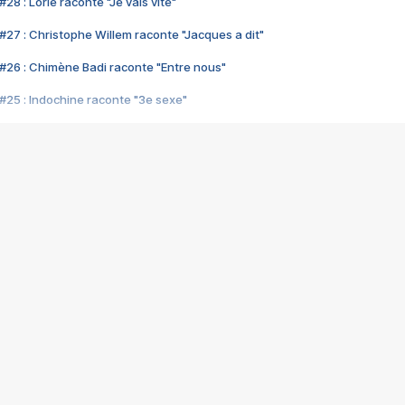
28 : Lorie raconte "Je vais vite"
#27 : Christophe Willem raconte "Jacques a dit"
#26 : Chimène Badi raconte "Entre nous"
#25 : Indochine raconte "3e sexe"
#24 : Zaho raconte "C'est chelou"
#23 : Patrick Bruel raconte "Au café des délices"
#22 : Kyo raconte "Le chemin"
#21 : Nolwenn Leroy raconte "Cassé"
#20 : Patrick Hernandez raconte "Born to be alive"
#19 : Lorie raconte "Près de moi"
#18 : Michael Jones raconte "A nos actes manqués" (avec Jean-Jacque
#17 : Khaled raconte "Aïcha"
#16 : Corneille raconte "Parce qu'on vient de loin"