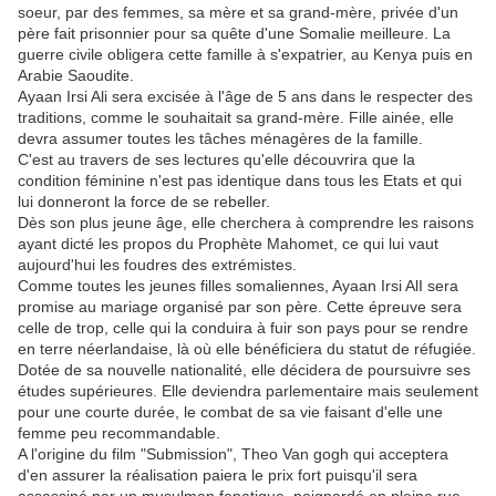
soeur, par des femmes, sa mère et sa grand-mère, privée d'un
père fait prisonnier pour sa quête d'une Somalie meilleure. La
guerre civile obligera cette famille à s'expatrier, au Kenya puis en
Arabie Saoudite.
Ayaan Irsi Ali sera excisée à l'âge de 5 ans dans le respecter des
traditions, comme le souhaitait sa grand-mère. Fille ainée, elle
devra assumer toutes les tâches ménagères de la famille.
C'est au travers de ses lectures qu'elle découvrira que la
condition féminine n'est pas identique dans tous les Etats et qui
lui donneront la force de se rebeller.
Dès son plus jeune âge, elle cherchera à comprendre les raisons
ayant dicté les propos du Prophète Mahomet, ce qui lui vaut
aujourd'hui les foudres des extrémistes.
Comme toutes les jeunes filles somaliennes, Ayaan Irsi AlI sera
promise au mariage organisé par son père. Cette épreuve sera
celle de trop, celle qui la conduira à fuir son pays pour se rendre
en terre néerlandaise, là où elle bénéficiera du statut de réfugiée.
Dotée de sa nouvelle nationalité, elle décidera de poursuivre ses
études supérieures. Elle deviendra parlementaire mais seulement
pour une courte durée, le combat de sa vie faisant d'elle une
femme peu recommandable.
A l'origine du film "Submission", Theo Van gogh qui acceptera
d'en assurer la réalisation paiera le prix fort puisqu'il sera