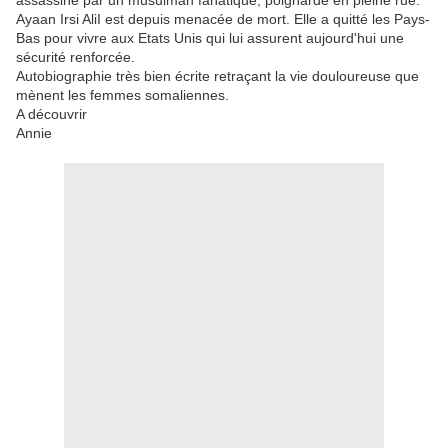
assassiné par un musulman fanatique, poignardé en pleine rue.
Ayaan Irsi AliI est depuis menacée de mort. Elle a quitté les Pays-
Bas pour vivre aux Etats Unis qui lui assurent aujourd'hui une
sécurité renforcée.
Autobiographie très bien écrite retraçant la vie douloureuse que
mènent les femmes somaliennes.
A découvrir
Annie