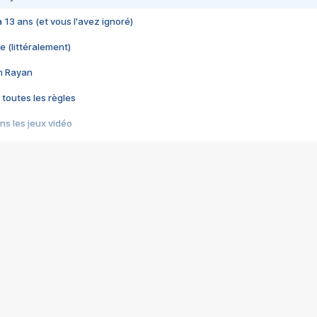
 a 13 ans (et vous l'avez ignoré)
e (littéralement)
im Rayan
 toutes les règles
s les jeux vidéo
us choquant de Rockstar ? - Le scandale BULLY
e plus moche de Steam
du RÊVE tourne au CAUCHEMAR
pendant 8 heures
it… à tort
umiliés par un jeu vidéo
ire - Final Fantasy 8